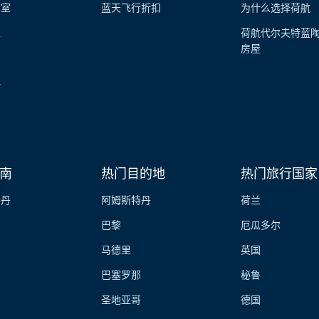
览室
蓝天飞行折扣
为什么选择荷航
性
荷航代尔夫特蓝
房屋
伴
南
热门目的地
热门旅行国家
特丹
阿姆斯特丹
荷兰
巴黎
厄瓜多尔
马德里
英国
巴塞罗那
秘鲁
圣地亚哥
德国