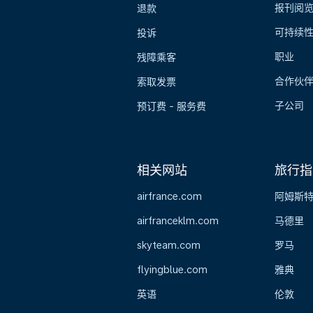
报刊阅
退款
可持续
投诉
职业
残障乘客
合作伙
索取发票
子公司
预订费 - 服务费
相关网站
旅行指
airfrance.com
阿姆斯
airfranceklm.com
马德里
skyteam.com
罗马
flyingblue.com
雅典
英语
伦敦