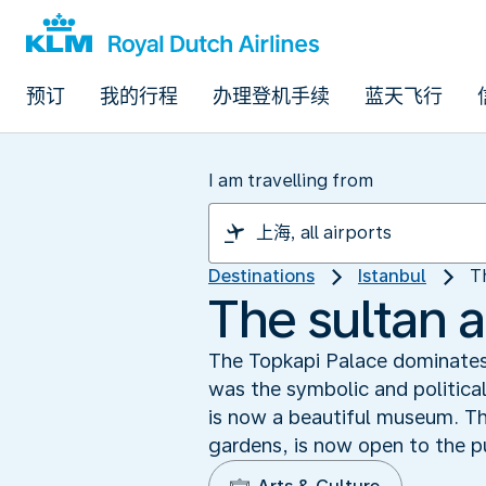
预订
我的行程
办理登机手续
蓝天飞行
I am travelling from
Destinations
Istanbul
T
The sultan 
The Topkapi Palace dominates t
was the symbolic and politica
is now a beautiful museum. Th
gardens, is now open to the pu